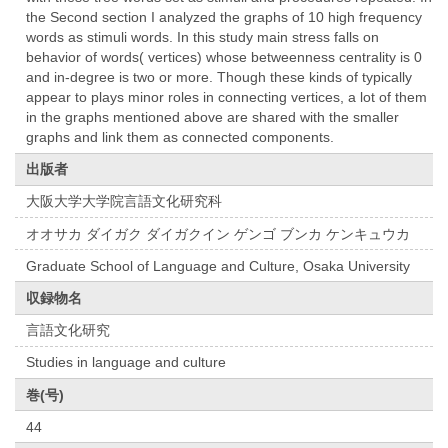
the Second section I analyzed the graphs of 10 high frequency
words as stimuli words. In this study main stress falls on
behavior of words( vertices) whose betweenness centrality is 0
and in-degree is two or more. Though these kinds of typically
appear to plays minor roles in connecting vertices, a lot of them
in the graphs mentioned above are shared with the smaller
graphs and link them as connected components.
出版者
大阪大学大学院言語文化研究科
オオサカ ダイガク ダイガクイン ゲンゴ ブンカ ケンキュウカ
Graduate School of Language and Culture, Osaka University
収録物名
言語文化研究
Studies in language and culture
巻(号)
44