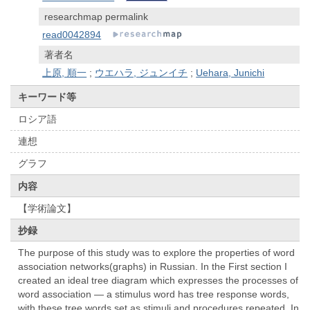
researchmap permalink
read0042894
著者名
上原, 順一
;
ウエハラ, ジュンイチ
;
Uehara, Junichi
キーワード等
ロシア語
連想
グラフ
内容
【学術論文】
抄録
The purpose of this study was to explore the properties of word
association networks(graphs) in Russian. In the First section I
created an ideal tree diagram which expresses the processes of
word association ― a stimulus word has tree response words,
with these tree words set as stimuli and procedures repeated. In