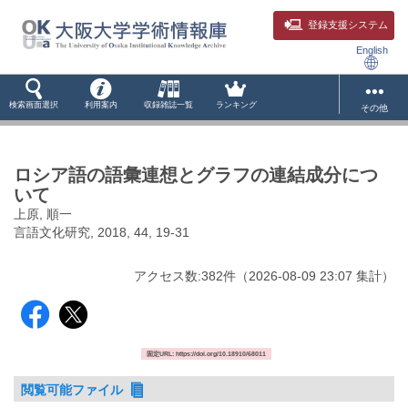
登録支援システム
English
検索画面選択
利用案内
収録雑誌一覧
ランキング
その他
ロシア語の語彙連想とグラフの連結成分につ
いて
上原, 順一
言語文化研究, 2018, 44, 19-31
アクセス数:
382
件
（
2026-08-09
23:07 集計
）
固定URL: https://doi.org/10.18910/68011
閲覧可能ファイル