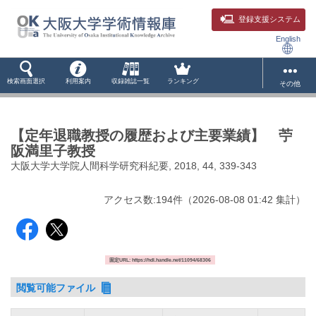
登録支援システム
English
検索画面選択
利用案内
収録雑誌一覧
ランキング
その他
【定年退職教授の履歴および主要業績】 苧
阪満里子教授
大阪大学大学院人間科学研究科紀要, 2018, 44, 339-343
アクセス数:
194
件
（
2026-08-08
01:42 集計
）
固定URL: https://hdl.handle.net/11094/68306
閲覧可能ファイル