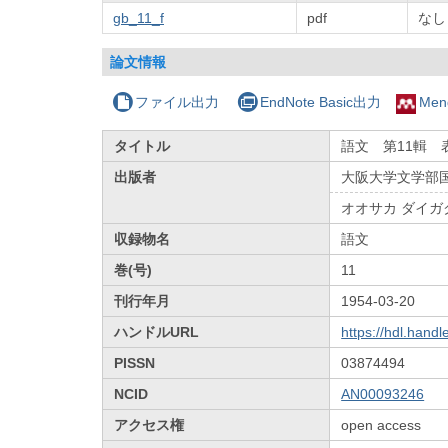
gb_11_f
pdf
なし
論文情報
ファイル出力
EndNote Basic出力
Men
タイトル
語文 第11輯 
出版者
大阪大学文学部
オオサカ ダイガ
収録物名
語文
巻(号)
11
刊行年月
1954-03-20
ハンドルURL
https://hdl.hand
PISSN
03874494
NCID
AN00093246
アクセス権
open access