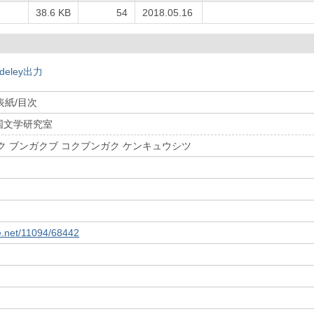
38.6 KB
54
2018.05.16
deley出力
表紙/目次
国文学研究室
ク ブンガクブ コクブンガク ケンキュウシツ
le.net/11094/68442