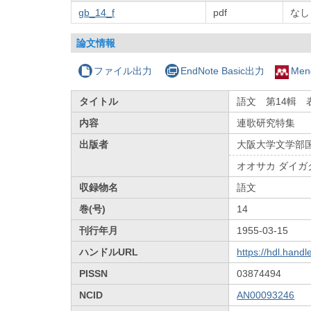
gb_14_f
pdf
なし
論文情報
ファイル出力
EndNote Basic出力
Men
タイトル
語文 第14輯 
内容
連歌研究特集
出版者
大阪大学文学部
オオサカ ダイガ
収録物名
語文
巻(号)
14
刊行年月
1955-03-15
ハンドルURL
https://hdl.hand
PISSN
03874494
NCID
AN00093246