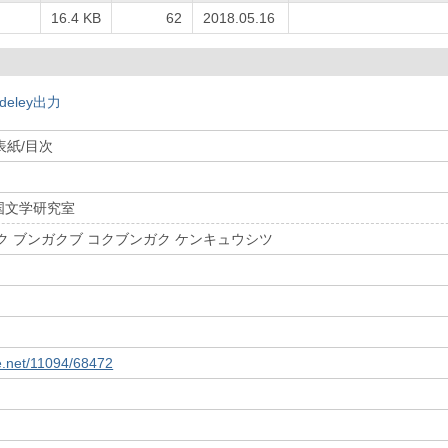
16.4 KB
62
2018.05.16
deley出力
表紙/目次
国文学研究室
ク ブンガクブ コクブンガク ケンキュウシツ
le.net/11094/68472