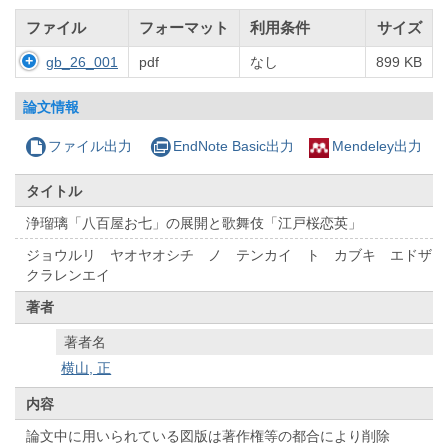
ファイル
フォーマット
利用条件
サイズ
gb_26_001
pdf
なし
899 KB
論文情報
ファイル出力
EndNote Basic出力
Mendeley出力
タイトル
浄瑠璃「八百屋お七」の展開と歌舞伎「江戸桜恋英」
ジョウルリ ヤオヤオシチ ノ テンカイ ト カブキ エドザ
クラレンエイ
著者
著者名
横山, 正
内容
論文中に用いられている図版は著作権等の都合により削除