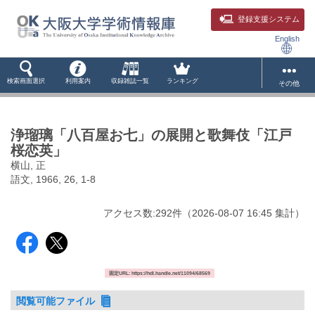
登録支援システム
English
検索画面選択
利用案内
収録雑誌一覧
ランキング
その他
浄瑠璃「八百屋お七」の展開と歌舞伎「江戸
桜恋英」
横山, 正
語文, 1966, 26, 1-8
アクセス数:
292
件
（
2026-08-07
16:45 集計
）
固定URL: https://hdl.handle.net/11094/68569
閲覧可能ファイル