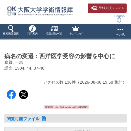
登録支援システム
English
検索画面選択
利用案内
収録雑誌一覧
ランキング
その他
病名の変遷 : 西洋医学受容の影響を中心に
森賀, 一恵
語文, 1984, 44, 37-48
アクセス数:
130
件
（
2026-08-08
19:58 集計
）
固定URL: https://hdl.handle.net/11094/68725
閲覧可能ファイル