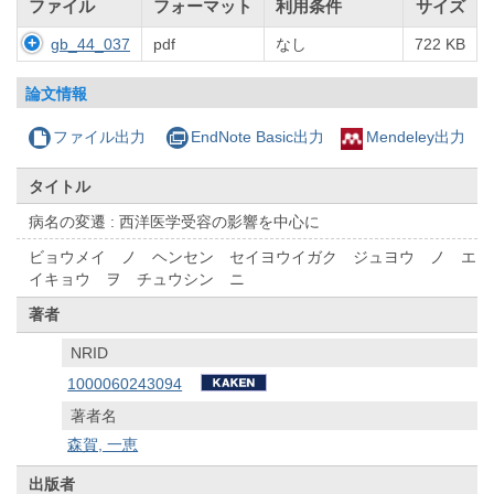
ファイル
フォーマット
利用条件
サイズ
gb_44_037
pdf
なし
722 KB
論文情報
ファイル出力
EndNote Basic出力
Mendeley出力
タイトル
病名の変遷 : 西洋医学受容の影響を中心に
ビョウメイ ノ ヘンセン セイヨウイガク ジュヨウ ノ エ
イキョウ ヲ チュウシン ニ
著者
NRID
1000060243094
著者名
森賀, 一恵
出版者