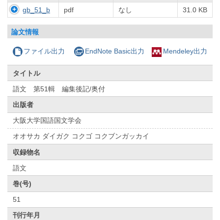
gb_51_b
pdf
なし
31.0 KB
論文情報
ファイル出力
EndNote Basic出力
Mendeley出力
タイトル
語文 第51輯 編集後記/奥付
出版者
大阪大学国語国文学会
オオサカ ダイガク コクゴ コクブンガッカイ
収録物名
語文
巻(号)
51
刊行年月