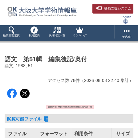
登録支援システム
English
検索画面選択
利用案内
収録雑誌一覧
ランキング
その他
語文 第51輯 編集後記/奥付
語文, 1988, 51
アクセス数:
78
件
（
2026-08-08
22:40 集計
）
固定URL: https://hdl.handle.net/11094/68791
閲覧可能ファイル
ファイル
フォーマット
利用条件
サイズ