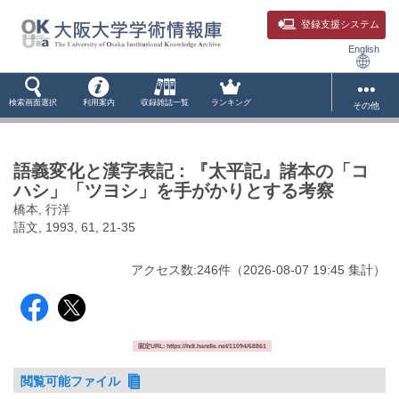
登録支援システム
English
検索画面選択
利用案内
収録雑誌一覧
ランキング
その他
語義変化と漢字表記 : 『太平記』諸本の「コ
ハシ」「ツヨシ」を手がかりとする考察
橋本, 行洋
語文, 1993, 61, 21-35
アクセス数:
246
件
（
2026-08-07
19:45 集計
）
固定URL: https://hdl.handle.net/11094/68861
閲覧可能ファイル