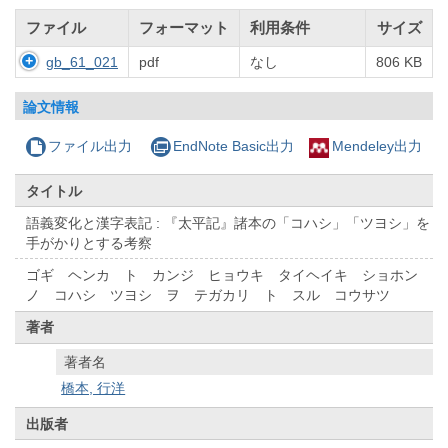
ファイル
フォーマット
利用条件
サイズ
gb_61_021
pdf
なし
806 KB
論文情報
ファイル出力
EndNote Basic出力
Mendeley出力
タイトル
語義変化と漢字表記 : 『太平記』諸本の「コハシ」「ツヨシ」を
手がかりとする考察
ゴギ ヘンカ ト カンジ ヒョウキ タイヘイキ ショホン
ノ コハシ ツヨシ ヲ テガカリ ト スル コウサツ
著者
著者名
橋本, 行洋
出版者