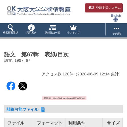
登録支援システム
English
検索画面選択
利用案内
収録雑誌一覧
ランキング
その他
語文 第67輯 表紙/目次
語文, 1997, 67
アクセス数:
126
件
（
2026-08-09
12:14 集計
）
固定URL: https://hdl.handle.net/11094/68901
閲覧可能ファイル
ファイル
フォーマット
利用条件
サイズ