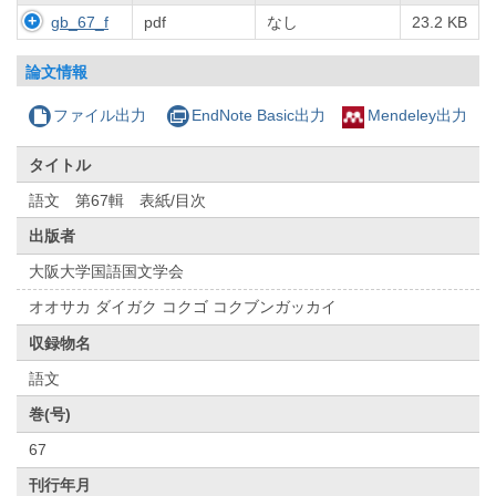
gb_67_f
pdf
なし
23.2 KB
論文情報
ファイル出力
EndNote Basic出力
Mendeley出力
タイトル
語文 第67輯 表紙/目次
出版者
大阪大学国語国文学会
オオサカ ダイガク コクゴ コクブンガッカイ
収録物名
語文
巻(号)
67
刊行年月