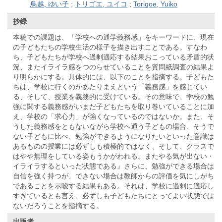
鳥越, ゆい子
;
トリゴエ, ユイコ
;
Torigoe, Yuiko
抄録
本稿での課題は、「学校への通学義務感」をキーワードに、現在
の子どもたちの学校生活の様子を描き出すことである。すなわ
ち、子どもたちが学校へ過剰適応する結果おこっている矛盾的状
況、またイライラ感をつのらせていることを質問紙調査の結果よ
り明らかにする。具体的には、以下のことを指摘する。子どもた
ちは、学校に行くのがあたりまえという「義務感」を感じてい
る、そして、授業を義務的に受けている。その意味で、学校の勉
強に関する義務感がいまだ子どもたちを取り巻いていることに加
え、学校の「求心力」が強くなっているのではないか。また、そ
うした義務感をともないながら学校へ通う子どもの場合、そうで
ない子どもに比べ、勉強ができるようになりたいといった意識は
あるものの授業には必ずしも積極的ではなく、そして、クラスで
はやや無理をしている姿もうかがわれる。またやる気が出ない・
イライラするといった状態である』さらに、勉強ができる場合は
自信を強く持つが、できない場合は教師からの評価を気にしがち
であることを示唆する結果もある。それは、学校に過剰に適応し
すぎているとも言え、必ずしも子どもたちにとってよい状態では
ないだろうことを指摘する。
出版者