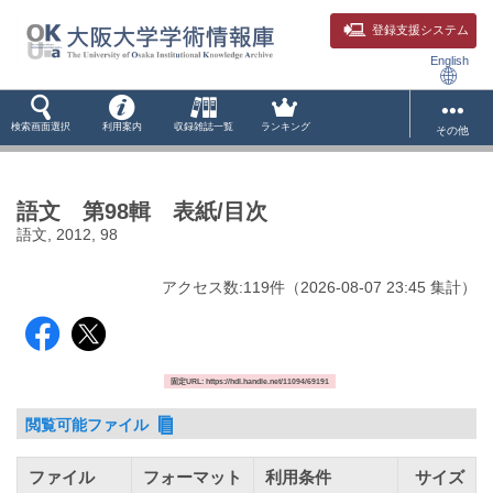
登録支援システム
English
検索画面選択
利用案内
収録雑誌一覧
ランキング
その他
語文 第98輯 表紙/目次
語文, 2012, 98
アクセス数:
119
件
（
2026-08-07
23:45 集計
）
固定URL: https://hdl.handle.net/11094/69191
閲覧可能ファイル
ファイル
フォーマット
利用条件
サイズ