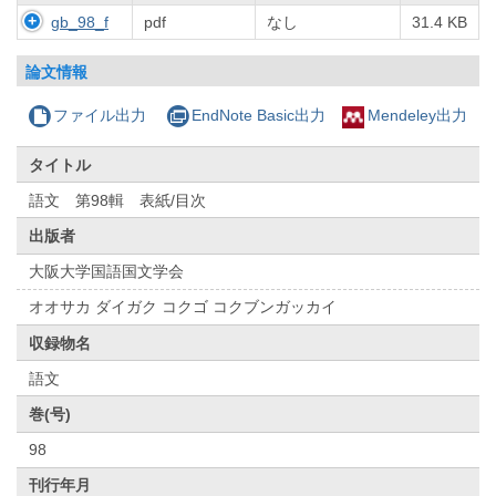
gb_98_f
pdf
なし
31.4 KB
論文情報
ファイル出力
EndNote Basic出力
Mendeley出力
タイトル
語文 第98輯 表紙/目次
出版者
大阪大学国語国文学会
オオサカ ダイガク コクゴ コクブンガッカイ
収録物名
語文
巻(号)
98
刊行年月