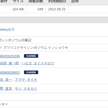
用条件
サイズ
閲覧回数
利用開始日
説明
224 KB
189
2012.09.22
deley出力
際シンポジウム印象記
ノ ブツリコクサイシンポジウム インショウキ
00020025208
谷田, 泰一郎
;
ハセダ, タイイチロウ
00080029503
谷, 喜一
;
アマヤ, キイチ
野, 直克
;
サノ, ナオカツ
ンター