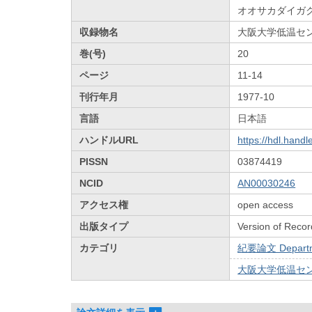
オオサカダイガ
収録物名
大阪大学低温セ
巻(号)
20
ページ
11-14
刊行年月
1977-10
言語
日本語
ハンドルURL
https://hdl.hand
PISSN
03874419
NCID
AN00030246
アクセス権
open access
出版タイプ
Version of Recor
カテゴリ
紀要論文 Departmen
大阪大学低温センターだ