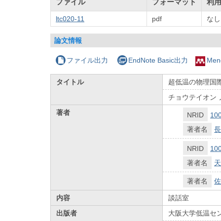
ファイル
フォーマット
利
ltc020-11
pdf
なし
論文情報
ファイル出力
EndNote Basic出力
Men
タイトル
超低温の物理国
チョウテイオン 
著者
NRID
10
著者名
長
NRID
10
著者名
天
著者名
佐
内容
談話室
出版者
大阪大学低温セ