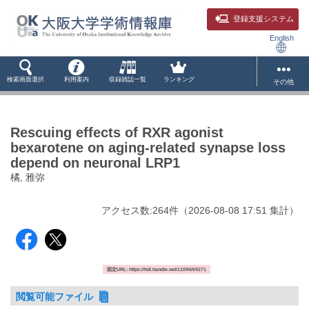
登録支援システム
English
検索画面選択
利用案内
収録雑誌一覧
ランキング
その他
Rescuing effects of RXR agonist
bexarotene on aging-related synapse loss
depend on neuronal LRP1
橘, 雅弥
アクセス数:
264
件
（
2026-08-08
17:51 集計
）
固定URL: https://hdl.handle.net/11094/69271
閲覧可能ファイル