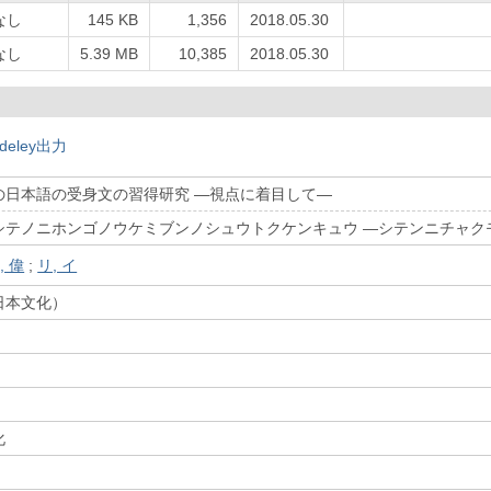
なし
145 KB
1,356
2018.05.30
なし
5.39 MB
10,385
2018.05.30
deley出力
の日本語の受身文の習得研究 ―視点に着目して―
シテノニホンゴノウケミブンノシュウトクケンキュウ ―シテンニチャク
, 偉
;
リ, イ
日本文化）
化