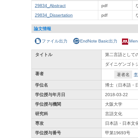
29834_Abstract
pdf
29834_Dissertation
pdf
論文情報
ファイル出力
EndNote Basic出力
Men
タイトル
第二言語として
ダイニゲンゴト
著者
著者名
李
学位名
博士（日本語・
学位授与年月日
2018-03-22
学位授与機関
大阪大学
研究科
言語文化
専攻
日本語・日本文
学位授与番号
甲第19693号