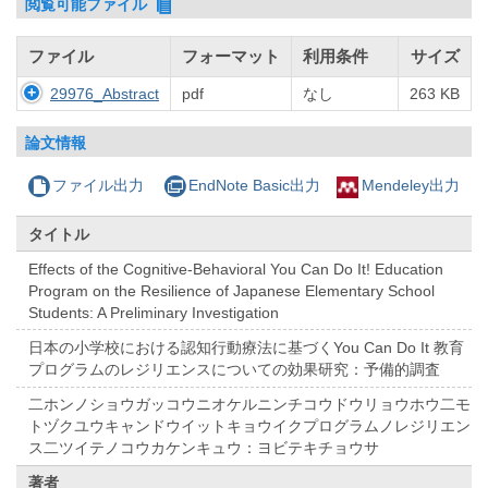
閲覧可能ファイル
ファイル
フォーマット
利用条件
サイズ
29976_Abstract
pdf
なし
263 KB
論文情報
ファイル出力
EndNote Basic出力
Mendeley出力
タイトル
Effects of the Cognitive-Behavioral You Can Do It! Education
Program on the Resilience of Japanese Elementary School
Students: A Preliminary Investigation
日本の小学校における認知行動療法に基づくYou Can Do It 教育
プログラムのレジリエンスについての効果研究：予備的調査
二ホンノショウガッコウニオケルニンチコウドウリョウホウ二モ
トヅクユウキャンドウイットキョウイクプログラムノレジリエン
ス二ツイテノコウカケンキュウ：ヨビテキチョウサ
著者