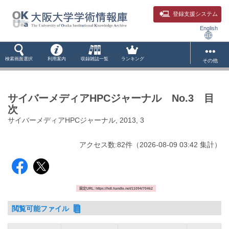
登録支援システム
English
検索画面選択
利用案内
収録雑誌一覧
ランキング
その他
サイバーメディアHPCジャーナル No.3 目
次
サイバーメディアHPCジャーナル, 2013, 3
アクセス数:
82
件
（
2026-08-09
03:42 集計
）
固定URL: https://hdl.handle.net/11094/70462
閲覧可能ファイル