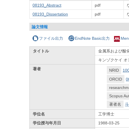
08193_Abstract
pdf
08193_Dissertation
pdf
論文情報
ファイル出力
EndNote Basic出力
Men
タイトル
金属系および酸
キンゾクケイ オ
著者
NRID
10
ORCID
0
researchm
Scopus Aut
著者名
斗
学位名
工学博士
学位授与年月日
1988-03-25