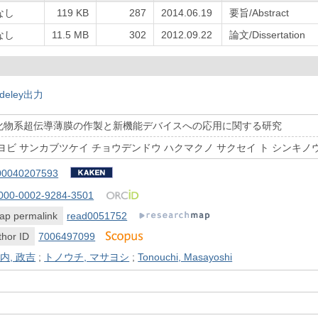
なし
119 KB
287
2014.06.19
要旨/Abstract
なし
11.5 MB
302
2012.09.22
論文/Dissertation
deley出力
化物系超伝導薄膜の作製と新機能デバイスへの応用に関する研究
ヨビ サンカブツケイ チョウデンドウ ハクマクノ サクセイ ト シンキノウ
00040207593
000-0002-9284-3501
ap permalink
read0051752
hor ID
7006497099
内, 政吉
;
トノウチ, マサヨシ
;
Tonouchi, Masayoshi