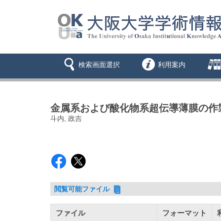
検索画面選択
利用案内
金属系および酸化物系超伝導薄膜の作
斗内, 政吉
閲覧可能ファイル
ファイル
フォーマット