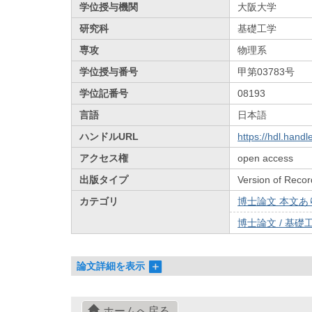
学位授与機関
大阪大学
研究科
基礎工学
専攻
物理系
学位授与番号
甲第03783号
学位記番号
08193
言語
日本語
ハンドルURL
https://hdl.hand
アクセス権
open access
出版タイプ
Version of Recor
カテゴリ
博士論文 本文あり 
博士論文 / 基礎工
論文詳細を表示
ホームへ戻る