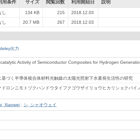
利用条件
サイズ
閲覧回数
利用開始日
説明
なし
134 KB
215
2018.12.03
なし
20.7 MB
267
2018.12.03
deley出力
catalytic Activity of Semiconductor Composites for Hydrogen Generati
に基づく半導体複合体材料光触媒の太陽光照射下水素発生活性の研究
クドロンニモトヅクハンドウタイフクゴウザイリョウヒカリショクバイ
i, Xiaowei
;
シ, シャオウェイ