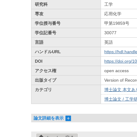
研究科
工学
専攻
応用化学
学位授与番号
甲第19859号
学位記番号
30077
言語
英語
ハンドルURL
https://hdl.hand
DOI
https://doi.org/
アクセス権
open access
出版タイプ
Version of Recor
カテゴリ
博士論文 本文あり 
博士論文 / 工学研
論文詳細を表示