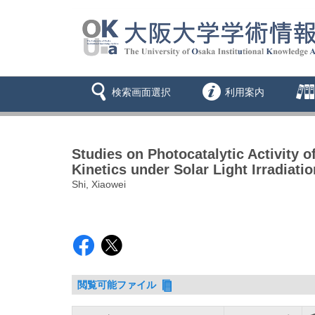
検索画面選択
利用案内
Studies on Photocatalytic Activity
Kinetics under Solar Light Irradiatio
Shi, Xiaowei
閲覧可能ファイル