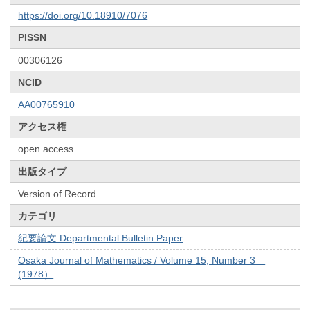
https://doi.org/10.18910/7076
PISSN
00306126
NCID
AA00765910
アクセス権
open access
出版タイプ
Version of Record
カテゴリ
紀要論文 Departmental Bulletin Paper
Osaka Journal of Mathematics / Volume 15, Number 3
(1978）