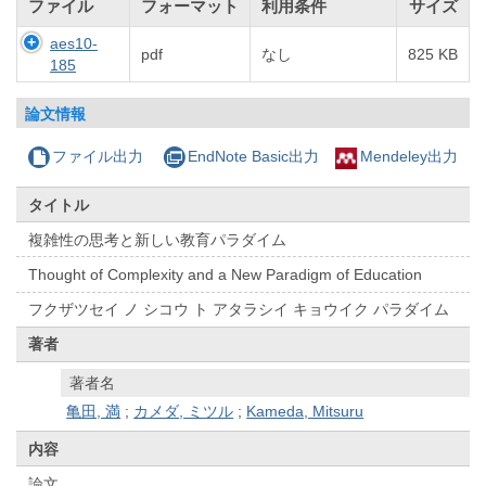
ファイル
フォーマット
利用条件
サイズ
aes10-
pdf
なし
825 KB
185
論文情報
ファイル出力
EndNote Basic出力
Mendeley出力
タイトル
複雑性の思考と新しい教育パラダイム
Thought of Complexity and a New Paradigm of Education
フクザツセイ ノ シコウ ト アタラシイ キョウイク パラダイム
著者
著者名
亀田, 満
;
カメダ, ミツル
;
Kameda, Mitsuru
内容
論文