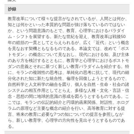
抄録
教育改革について様々な提言がなされているが、人間とは何か、
知とは何かといった本質的な問題が抜け落ちているのではない
か、という問題意識のもとで、教育、心理学におけるパラダイ
ム・シフトを展望する。新たな世紀を迎え、教育改革は戦後50
年の総括の一貫としてとらえられるが、広く「近代」という概念
を見なおす契機ともなるものである。本論文では、改めて「ポス
トモダン」の概念について見なおし、現代における知、及び主体
のあり方を検討するとともに、教育学と心理学におけるポストモ
ダンの意義とそれに基づく新しい教育パラダイムを紹介する。特
に、モランの複雑性の思考は、単純化の思考に抗して、現代の細
分化された知に新たな統合性、倫理を回復しようとするもので、
自然科学と人文科学の融合を図り、個人を自然・生命・社会の諸
システムの相互作用としてとらえ、多様な人種・文化・言語・信
念・思想の間に地球的意識の形成を図ろうとするものである。こ
こでは、モランの伝記的紹介と円環的函果関係、対話性、ホログ
ラムの原理など主要な概念の紹介を行い、高等教育に対する提
言、将来の教育に必要な7つの知についての提言を参照しなが
ら、新しい教育学、心理学の方向性を見出そうとするものであ
る。