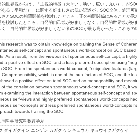
発的世界観からは，「主観的特徴（大きい，狭い，広い，丸い）」がSO
がある，平和だ）」に関する好ましさの低い記述が，SOC全体，処理可
しさとSOCの相関関係を検討したところ，正の相関関係にあることが示
用を検討したところ，自発的自己観が好ましくなく，自発的世界観が好ま
しく，自発的世界観が好ましくない者のSOCが最も高かった．これらの
his research was to obtain knowledge on training the Sense of Cohere
ontaneous self-concept and spontaneous world-concept on SOC based o
ts. As a result, from the viewpoint of spontaneous self-concept, a highl
had a positive effect on SOC, and a less preferred description using “ne
on SOC. From the spontaneous world-concept, “subjective features (large
 Comprehensibility, which is one of the sub-factors of SOC, and the les
 showed a positive effect on total SOC and on manageability and meani
 of the correlation between spontaneous world-concept and SOC, it was
m examining the interaction between spontaneous self-concept and sp
neous self-views and highly preferred spontaneous world-concepts had t
neous self-concepts and less preferred spontaneous world-concepts h
proach towards training the SOC.
人間科学研究科教育学系
ク ダイガクイン ニンゲン カガク ケンキュウカ キョウイクガクケイ