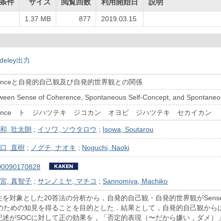
条件
サイズ
閲覧回数
利用開始日
説明
1.37 MB
877
2019.03.15
deley出力
Coherenceと自発的自己観及び自発的世界観との関係
tween Sense of Coherence, Spontaneous Self-Concept, and Spontaneo
Coherence ト ジハツテキ ジコカン オヨビ ジハツテキ セカイカン
和, 壮太朗
;
イソワ, ソウタロウ
;
Isowa, Soutarou
口, 直樹
;
ノグチ, ナオキ
;
Noguchi, Naoki
00090170828
宮, 真智子
;
サンノミヤ, マチコ
;
Sannomiya, Machiko
を対象とした20答法の分析から，自発的自己観・自発的世界観がSense of
養のための知見を得ることを目的とした．結果として，自発的自己観から
記述がSOCに対して正の効果を，「否定的表現（〜だから嫌い，ダメ）