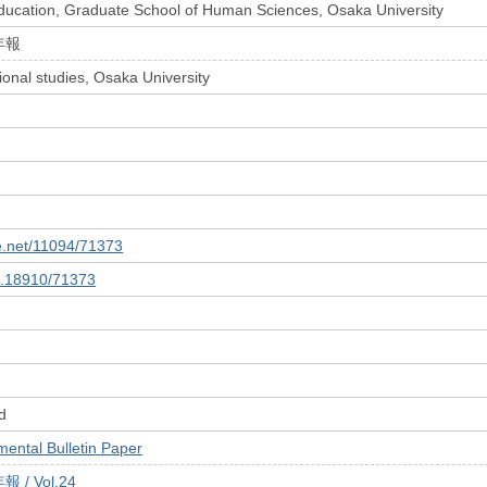
ducation, Graduate School of Human Sciences, Osaka University
年報
ional studies, Osaka University
le.net/11094/71373
10.18910/71373
d
tal Bulletin Paper
/ Vol.24