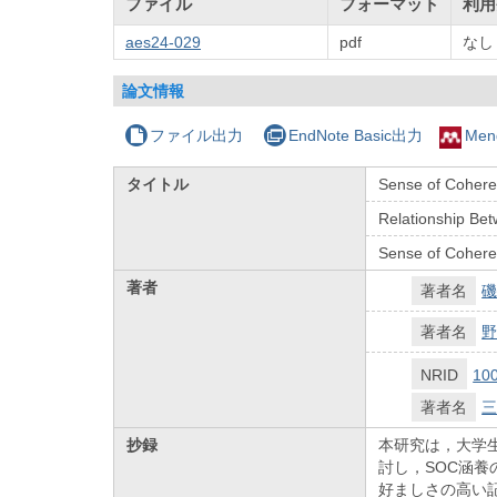
ファイル
フォーマット
利用
aes24-029
pdf
なし
論文情報
ファイル出力
EndNote Basic出力
Men
タイトル
Sense of 
Relationship Be
Sense of 
著者
著者名
磯
著者名
野
NRID
10
著者名
三
抄録
本研究は，大学生
討し，SOC涵
好ましさの高い