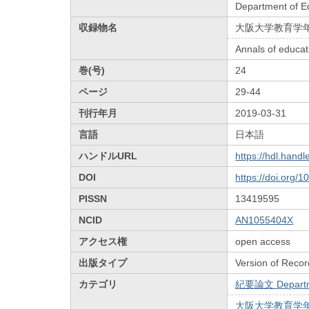
Department of E
収録物名
大阪大学教育学
Annals of educat
巻(号)
24
ページ
29-44
刊行年月
2019-03-31
言語
日本語
ハンドルURL
https://hdl.hand
DOI
https://doi.org/
PISSN
13419595
NCID
AN1055404X
アクセス権
open access
出版タイプ
Version of Recor
カテゴリ
紀要論文 Departmen
大阪大学教育学年報 