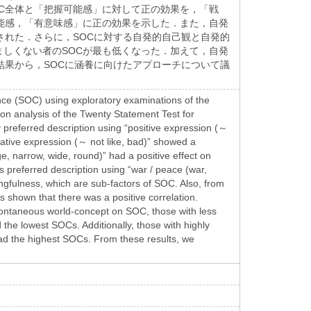
C全体と「把握可能感」に対して正の効果を，「戦
能感，「有意味感」に正の効果を示した．また，自発
された．さらに，SOCに対する自発的自己観と自発的
しくない者のSOCが最も低くなった．加えて，自発
結果から，SOCに涵養に向けたアプローチについて議
nce (SOC) using exploratory examinations of the
n analysis of the Twenty Statement Test for
y preferred description using “positive expression (～
gative expression (～ not like, bad)” showed a
, narrow, wide, round)” had a positive effect on
s preferred description using “war / peace (war,
ngfulness, which are sub-factors of SOC. Also, from
 shown that there was a positive correlation.
ontaneous world-concept on SOC, those with less
he lowest SOCs. Additionally, those with highly
ad the highest SOCs. From these results, we