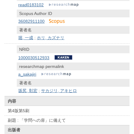
read0183102
Scopus Author ID
36082911100
著者名
堀, 一成
;
ホリ, カズナリ
NRID
1000030512933
researchmap permalink
a_sakajiri
著者名
坂尻, 彰宏
;
サカジリ, アキヒロ
内容
第4版第5刷
副題 : 「学問への扉」に備えて
出版者