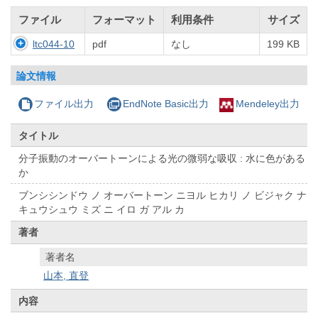
ファイル
フォーマット
利用条件
サイズ
ltc044-10
pdf
なし
199 KB
論文情報
ファイル出力
EndNote Basic出力
Mendeley出力
タイトル
分子振動のオーバートーンによる光の微弱な吸収 : 水に色がある
か
ブンシシンドウ ノ オーバートーン ニヨル ヒカリ ノ ビジャク ナ
キュウシュウ ミズ ニ イロ ガ アル カ
著者
著者名
山本, 直登
内容