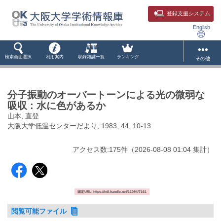
登録支援システム
English
検索画面選択
利用案内
収録雑誌一覧
ランキング
その他
分子振動のオーバートーンによる光の微弱な
吸収 : 水に色があるか
山本, 直登
大阪大学低温センターだより, 1983, 44, 10-13
アクセス数:
175
件
（
2026-08-08
01:04 集計
）
固定URL: https://hdl.handle.net/11094/7161
閲覧可能ファイル