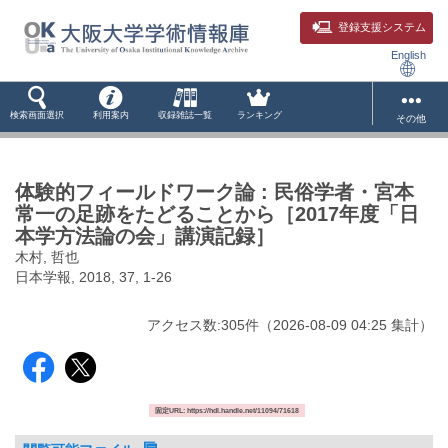
登録支援システム
English
検索画面選択
利用案内
収録雑誌一覧
ランキング
その他
体験的フィールドワーク論 : 民俗学者・宮本
常一の足跡をたどることから［2017年度「日
本学方法論の会」講演記録］
木村, 哲也
日本学報, 2018, 37, 1-26
アクセス数:
305
件
（
2026-08-09
04:25 集計
）
固定URL: https://hdl.handle.net/11094/71618