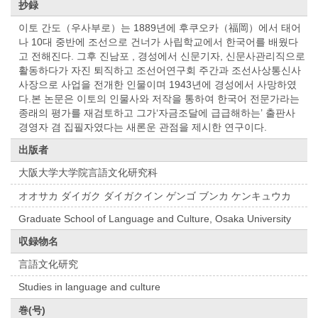
抄録
이토 간도（우사부로）는 1889년에 후쿠오카（福岡）에서 태어
나 10대 중반에 조선으로 건너가 사립학교에서 한국어를 배웠다
고 전해진다. 그후 진남포 , 경성에서 신문기자, 신문사관리직으로
활동하다가 자진 퇴직하고 조선어연구회 주간과 조선사상통신사
사장으로 사업을 전개한 인물이며 1943년에 경성에서 사망하였
다.본 논문은 이토의 인물사와 저작을 통하여 한국어 전문가라는
종래의 평가를 재검토하고 그가‘자금조달에 급급해하는’ 출판사
경영자 겸 집필자였다는 새론운 관점을 제시한 연구이다.
出版者
大阪大学大学院言語文化研究科
オオサカ ダイガク ダイガクイン ゲンゴ ブンカ ケンキュウカ
Graduate School of Language and Culture, Osaka University
収録物名
言語文化研究
Studies in language and culture
巻(号)