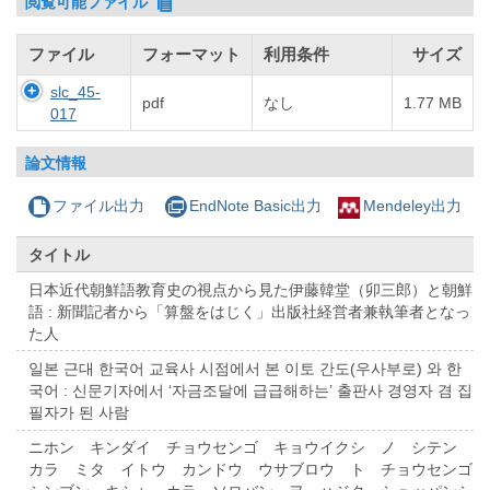
閲覧可能ファイル
ファイル
フォーマット
利用条件
サイズ
slc_45-
pdf
なし
1.77 MB
017
論文情報
ファイル出力
EndNote Basic出力
Mendeley出力
タイトル
日本近代朝鮮語教育史の視点から見た伊藤韓堂（卯三郎）と朝鮮
語 : 新聞記者から「算盤をはじく」出版社経営者兼執筆者となっ
た人
일본 근대 한국어 교육사 시점에서 본 이토 간도(우사부로) 와 한
국어 : 신문기자에서 ‘자금조달에 급급해하는’ 출판사 경영자 겸 집
필자가 된 사람
ニホン キンダイ チョウセンゴ キョウイクシ ノ シテン
カラ ミタ イトウ カンドウ ウサブロウ ト チョウセンゴ