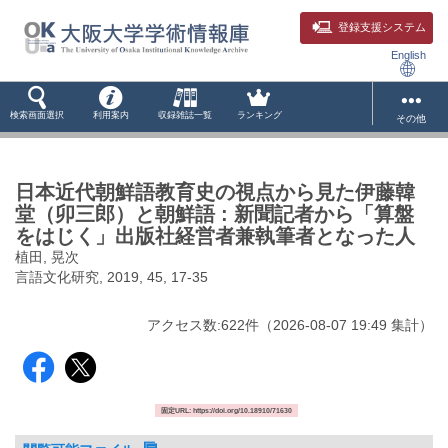
登録支援システム
English
検索画面選択
利用案内
収録雑誌一覧
ランキング
その他
日本近代朝鮮語教育史の視点から見た伊藤韓
堂（卯三郎）と朝鮮語 : 新聞記者から「算盤
をはじく」出版社経営者兼執筆者となった人
植田, 晃次
言語文化研究, 2019, 45, 17-35
アクセス数:
622
件
（
2026-08-07
19:49 集計
）
固定URL: https://doi.org/10.18910/71630