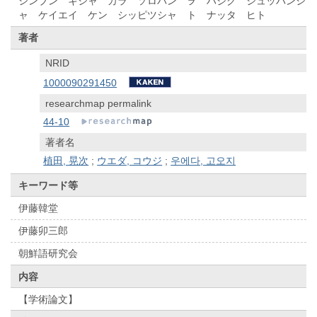
シンブン キシャ カラ ソロバン ヲ ハジク シュッパンシ
ャ ケイエイ ケン シッピツシャ ト ナッタ ヒト
著者
NRID
1000090291450
researchmap permalink
44-10
著者名
植田, 晃次
;
ウエダ, コウジ
;
우에다, 고오지
キーワード等
伊藤韓堂
伊藤卯三郎
朝鮮語研究会
内容
【学術論文】