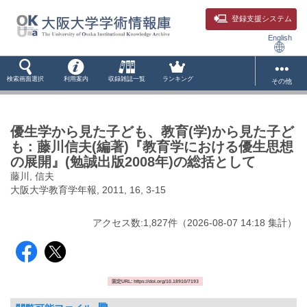
登録支援システム
English
検索画面選択
利用案内
収録雑誌一覧
ランキング
その他
優生学から見た子ども、教育(学)から見た子ど
も : 藤川信夫(編著)『教育学における優生思想
の展開』(勉誠出版2008年)の総括として
藤川, 信夫
大阪大学教育学年報, 2011, 16, 3-15
アクセス数:
1,827
件
（
2026-08-07
14:18 集計
）
固定URL: https://doi.org/10.18910/7193