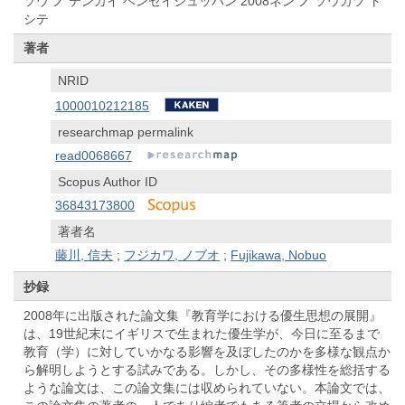
ソウ ノ テンカイ ベンセイシュッパン 2008ネン ノ ソウカツ ト
シテ
著者
NRID
1000010212185
researchmap permalink
read0068667
Scopus Author ID
36843173800
著者名
藤川, 信夫
;
フジカワ, ノブオ
;
Fujikawa, Nobuo
抄録
2008年に出版された論文集『教育学における優生思想の展開』
は、19世紀末にイギリスで生まれた優生学が、今日に至るまで
教育（学）に対していかなる影響を及ぼしたのかを多様な観点か
ら解明しようとする試みである。しかし、その多様性を総括する
ような論文は、この論文集には収められていない。本論文では、