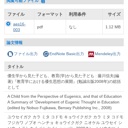
閲覧可能ファイル
ファイル
フォーマット
利用条件
サイズ
aes16-
pdf
なし
1.12 MB
003
論文情報
ファイル出力
EndNote Basic出力
Mendeley出力
タイトル
優生学から見た子ども、教育(学)から見た子ども : 藤川信夫(編
著)『教育学における優生思想の展開』(勉誠出版2008年)の総括
として
A Child from the Perspective of Eugenics, and that of Education
A Summary of “Development of Eugenic Thought in Education
(edited by Nobuo Fujikawa, Bensey Publishing Inc., 2008)
ユウセイガク カラ ミタ コドモ キョウイクガク カラ ミタ コドモ
フジカワ ノブオ ヘンチョ キョウイクガク ニオケル ユウセイ シ