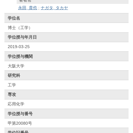
永田, 貴也
;
ナガタ, タカヤ
学位名
博士（工学）
学位授与年月日
2019-03-25
学位授与機関
大阪大学
研究科
工学
専攻
応用化学
学位授与番号
甲第20080号
学位記番号