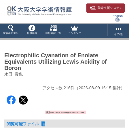
登録支援システム
English
検索画面選択
利用案内
収録雑誌一覧
ランキング
その他
Electrophilic Cyanation of Enolate
Equivalents Utilizing Lewis Acidity of
Boron
永田, 貴也
アクセス数:
216
件
（
2026-08-09
16:15 集計
）
固定URL: https://doi.org/10.18910/72365
閲覧可能ファイル