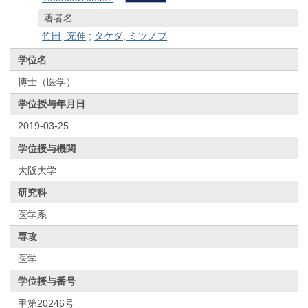
著者名
竹田, 充伸
;
タケダ, ミツノブ
学位名
博士（医学）
学位授与年月日
2019-03-25
学位授与機関
大阪大学
研究科
医学系
専攻
医学
学位授与番号
甲第20246号