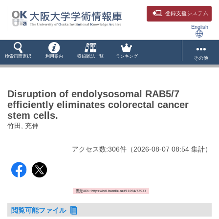
登録支援システム
English
検索画面選択
利用案内
収録雑誌一覧
ランキング
その他
Disruption of endolysosomal RAB5/7
efficiently eliminates colorectal cancer
stem cells.
竹田, 充伸
アクセス数:
306
件
（
2026-08-07
08:54 集計
）
固定URL: https://hdl.handle.net/11094/72533
閲覧可能ファイル