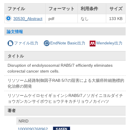
ファイル
フォーマット
利用条件
サイズ
30530_Abstract
pdf
なし
133 KB
論文情報
ファイル出力
EndNote Basic出力
Mendeley出力
タイトル
Disruption of endolysosomal RAB5/7 efficiently eliminates
colorectal cancer stem cells.
リソソーム経路制御因子RAB 5/7の阻害による大腸癌幹細胞標的
化治療の開発
リソソームケイロセイギョインシRAB5/7ノソガイニヨルダイチ
ョウガンカンサイボウヒョウテキカチリョウノカイハツ
著者
NRID
1000090768962