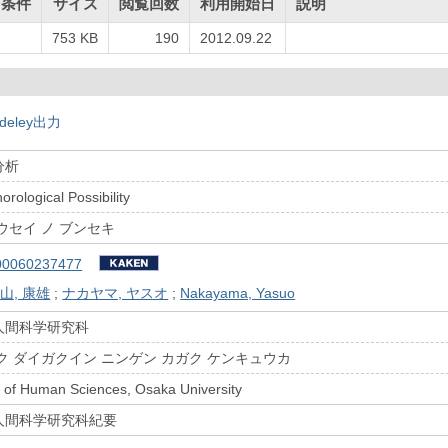
用条件
サイズ
閲覧回数
利用開始日
説明
753 KB
190
2012.09.22
deley出力
分析
orological Possibility
ウセイ ノ ブンセキ
00060237477
山, 康雄
;
ナカヤマ, ヤスオ
;
Nakayama, Yasuo
人間科学研究科
ク ダイガクイン ニンゲン カガク ケンキュウカ
 of Human Sciences, Osaka University
人間科学研究科紀要