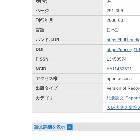
巻(号)
34
ページ
291-309
刊行年月
2008-03
言語
日本語
ハンドルURL
https://hdl.hand
DOI
https://doi.org/
PISSN
13458574
NCID
AA11452371
アクセス権
open access
出版タイプ
Version of Recor
カテゴリ
紀要論文 Departmen
大阪大学大学院人
論文詳細を表示