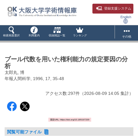
登録支援システム
English
検索画面選択
利用案内
収録雑誌一覧
ランキング
その他
ブール代数を用いた権利能力の規定要因の分
析
太郎丸, 博
年報人間科学, 1996, 17, 35-48
アクセス数:
297
件
（
2026-08-09
14:05 集計
）
固定URL: https://doi.org/10.18910/7259
閲覧可能ファイル