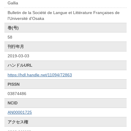
Gallia
Bulletin de la Société de Langue et Littérature Françaises de
l'Université d'Osaka
巻(号)
58
刊行年月
2019-03-03
ハンドルURL
https://hdl.handle.net/11094/72863
PISSN
03874486
NCID
AN00001725
アクセス権