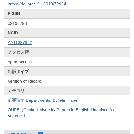
https://doi.org/10.18910/72964
PISSN
09196293
NCID
AA11027682
アクセス権
open access
出版タイプ
Version of Record
カテゴリ
紀要論文 Departmental Bulletin Paper
OUPEL(Osaka University Papers in English Linguistics) /
Volume 1