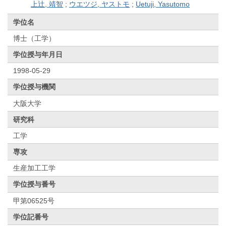
上辻, 靖智
;
ウエツジ, ヤストモ
;
Uetuji, Yasutomo
学位名
博士（工学）
学位授与年月日
1998-05-29
学位授与機関
大阪大学
研究科
工学
専攻
生産加工工学
学位授与番号
甲第06525号
学位記番号