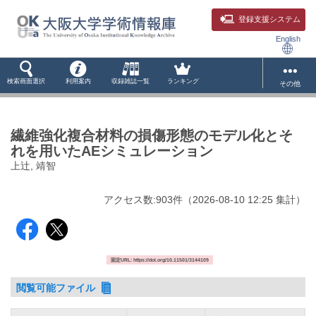
登録支援システム
English
検索画面選択
利用案内
収録雑誌一覧
ランキング
その他
繊維強化複合材料の損傷形態のモデル化とそ
れを用いたAEシミュレーション
上辻, 靖智
アクセス数:
903
件
（
2026-08-10
12:25 集計
）
固定URL: https://doi.org/10.11501/3144109
閲覧可能ファイル