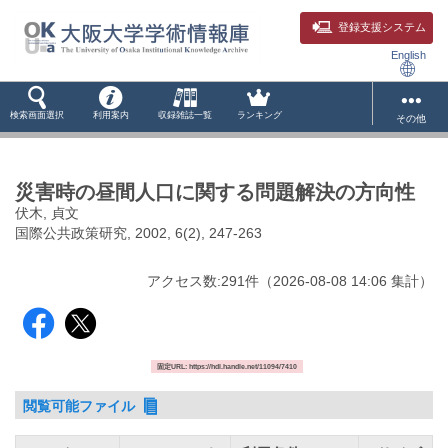
登録支援システム
English
検索画面選択
利用案内
収録雑誌一覧
ランキング
その他
災害時の昼間人口に関する問題解決の方向性
伏木, 貞文
国際公共政策研究, 2002, 6(2), 247-263
アクセス数:
291
件
（
2026-08-08
14:06 集計
）
固定URL: https://hdl.handle.net/11094/7410
閲覧可能ファイル