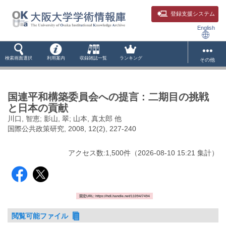
登録支援システム
English
検索画面選択
利用案内
収録雑誌一覧
ランキング
その他
国連平和構築委員会への提言 : 二期目の挑戦
と日本の貢献
川口, 智恵; 影山, 翠; 山本, 真太郎 他
国際公共政策研究, 2008, 12(2), 227-240
アクセス数:
1,500
件
（
2026-08-10
15:21 集計
）
固定URL: https://hdl.handle.net/11094/7494
閲覧可能ファイル