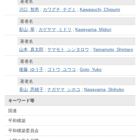
著者名
川口, 智恵
;
カワグチ, チグミ
;
Kawaguchi, Chigumi
著者名
影山, 翠
;
カゲヤマ, ミドリ
;
Kageyama, Midori
著者名
山本, 真太郎
;
ヤマモト, シンタロウ
;
Yamamoto, Shintaro
著者名
後藤, ゆう子
;
ゴトウ, ユウコ
;
Goto, Yuko
著者名
長山, 思穂子
;
ナガヤマ, シホコ
;
Nagayama, Shihoko
キーワード等
国連
平和構築
平和構築委員会