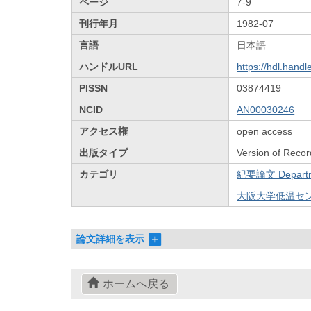
ページ
7-9
刊行年月
1982-07
言語
日本語
ハンドルURL
https://hdl.hand
PISSN
03874419
NCID
AN00030246
アクセス権
open access
出版タイプ
Version of Recor
カテゴリ
紀要論文 Departmen
大阪大学低温センターだ
論文詳細を表示
ホームへ戻る