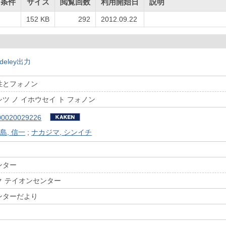
用条件
サイズ
閲覧回数
利用開始日
説明
152 KB
292
2012.09.22
deley出力
性とフォノン
ツ ノ イホウセイ ト フォノン
00020029226
島, 信一
;
ナカジマ, シンイチ
ンター
ク テイオンセンター
ンターだより