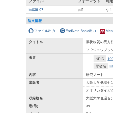
ファイル
フォーマット
利
ltc039-07
pdf
なし
論文情報
ファイル出力
EndNote Basic出力
Men
タイトル
層状物質の異方
ソウジョウブッシ
著者
NRID
10
著者名
中
内容
研究ノート
出版者
大阪大学低温セ
オオサカダイガ
収録物名
大阪大学低温セ
巻(号)
39