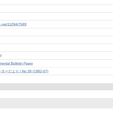
le.net/11094/7589
d
tal Bulletin Paper
より / No.39 (1982-07)