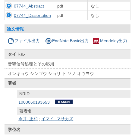
07744_Abstract
pdf
なし
07744_Dissertation
pdf
なし
論文情報
ファイル出力
EndNote Basic出力
Mendeley出力
タイトル
音響信号処理とその応用
オンキョウ シンゴウ ショリ ト ソノ オウヨウ
著者
NRID
1000060193653
著者名
今井, 正和
;
イマイ, マサカズ
学位名