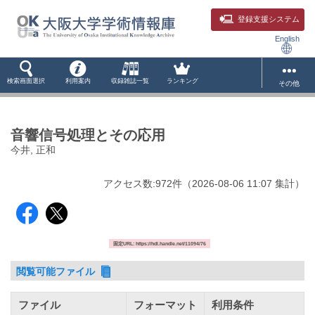
登録支援システム
English
検索画面選択
利用案内
収録雑誌一覧
ランキング
その他
音響信号処理とその応用
今井, 正和
アクセス数:
972
件
（
2026-08-06
11:07 集計
）
固定URL: https://hdl.handle.net/11094/76
閲覧可能ファイル
ファイル
フォーマット
利用条件