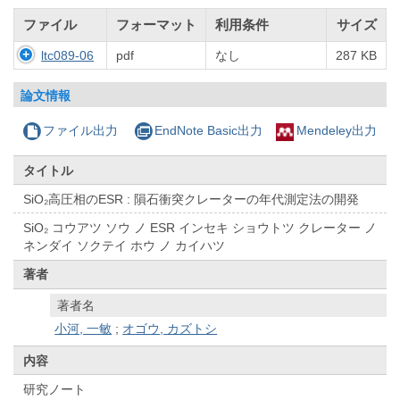
ファイル
フォーマット
利用条件
サイズ
ltc089-06
pdf
なし
287 KB
論文情報
ファイル出力
EndNote Basic出力
Mendeley出力
タイトル
SiO₂高圧相のESR : 隕石衝突クレーターの年代測定法の開発
SiO₂ コウアツ ソウ ノ ESR インセキ ショウトツ クレーター ノ
ネンダイ ソクテイ ホウ ノ カイハツ
著者
著者名
小河, 一敏
;
オゴウ, カズトシ
内容
研究ノート