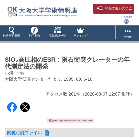
登録支援システム
English
検索画面選択
利用案内
収録雑誌一覧
ランキング
その他
SiO₂高圧相のESR : 隕石衝突クレーターの年
代測定法の開発
小河, 一敏
大阪大学低温センターだより, 1995, 89, 6-10
アクセス数:
261
件
（
2026-08-07
12:07 集計
）
固定URL: https://hdl.handle.net/11094/7625
閲覧可能ファイル