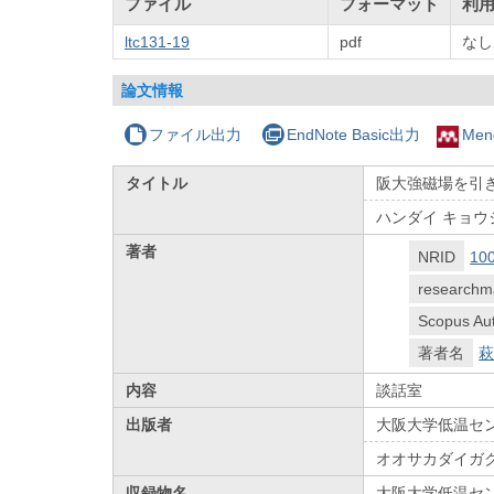
ファイル
フォーマット
利
ltc131-19
pdf
なし
論文情報
ファイル出力
EndNote Basic出力
Men
タイトル
阪大強磁場を引
ハンダイ キョウ
著者
NRID
10
researchm
Scopus Aut
著者名
萩
内容
談話室
出版者
大阪大学低温セ
オオサカダイガ
収録物名
大阪大学低温セ