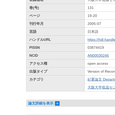
巻(号)
131
ページ
19-20
刊行年月
2005-07
言語
日本語
ハンドルURL
https://hdl.hand
PISSN
03874419
NCID
AN00030246
アクセス権
open access
出版タイプ
Version of Recor
カテゴリ
紀要論文 Departmen
大阪大学低温センターだ
論文詳細を表示