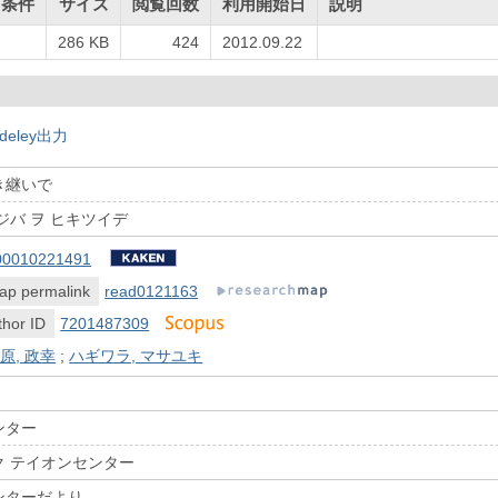
用条件
サイズ
閲覧回数
利用開始日
説明
286 KB
424
2012.09.22
deley出力
き継いで
ジバ ヲ ヒキツイデ
00010221491
ap permalink
read0121163
hor ID
7201487309
原, 政幸
;
ハギワラ, マサユキ
ンター
ク テイオンセンター
ンターだより