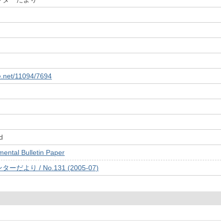
le.net/11094/7694
d
tal Bulletin Paper
より / No.131 (2005-07)