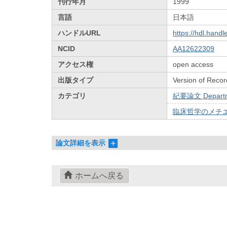
刊行年月
1999
言語
日本語
ハンドルURL
https://hdl.hand
NCID
AA12622309
アクセス権
open access
出版タイプ
Version of Recor
カテゴリ
紀要論文 Departmen
臨床哲学のメチエ / 
論文詳細を表示
ホームへ戻る