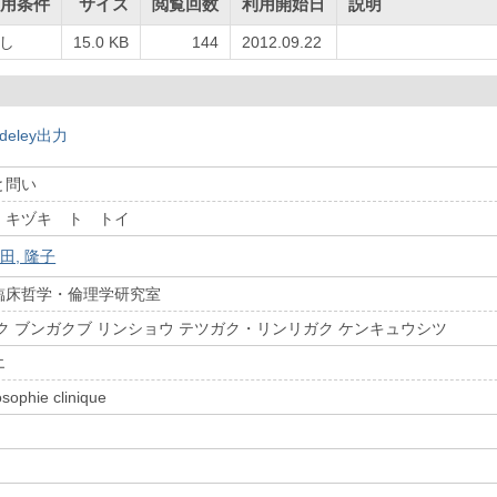
用条件
サイズ
閲覧回数
利用開始日
説明
し
15.0 KB
144
2012.09.22
deley出力
と問い
 キヅキ ト トイ
田, 隆子
臨床哲学・倫理学研究室
ク ブンガクブ リンショウ テツガク・リンリガク ケンキュウシツ
エ
osophie clinique