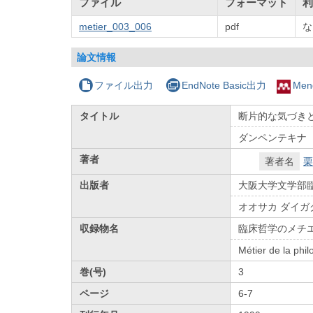
ファイル
フォーマット
利
metier_003_006
pdf
な
論文情報
ファイル出力
EndNote Basic出力
Men
タイトル
断片的な気づき
ダンペンテキナ
著者
著者名
栗
出版者
大阪大学文学部
オオサカ ダイガ
収録物名
臨床哲学のメチ
Métier de la phil
巻(号)
3
ページ
6-7