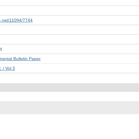
le.net/11094/7744
d
tal Bulletin Paper
Vol.3