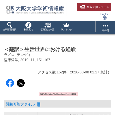
登録支援システム
English
検索画面選択
利用案内
収録雑誌一覧
ランキング
その他
＜翻訳＞生活世界における経験
ラズロ, テンゲィ
臨床哲学, 2010, 11, 151-167
アクセス数:
152
件
（
2026-08-08
01:27 集計
）
固定URL: https://hdl.handle.net/11094/7812
閲覧可能ファイル