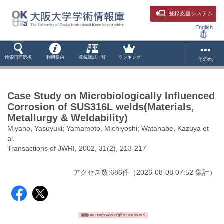
登録支援システム
English
検索画面選択
利用案内
収録雑誌一覧
ランキング
その他
Case Study on Microbiologically Influenced
Corrosion of SUS316L welds(Materials,
Metallurgy & Weldability)
Miyano, Yasuyuki; Yamamoto, Michiyoshi; Watanabe, Kazuya et
al.
Transactions of JWRI, 2002, 31(2), 213-217
アクセス数:
686
件
（
2026-08-08
07:52 集計
）
固定URL: https://doi.org/10.18910/7815