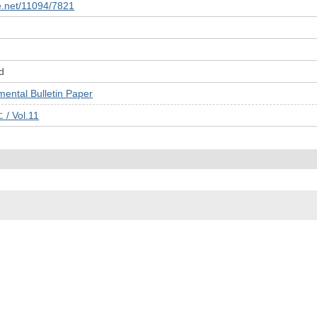
le.net/11094/7821
d
tal Bulletin Paper
Vol.11
© 2022- The University of Osaka Libraries