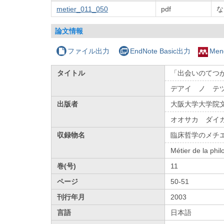
metier_011_050
pdf
な
論文情報
ファイル出力
EndNote Basic出力
Men
タイトル
「出会いのてつが
デアイ ノ テ
出版者
大阪大学大学院
オオサカ ダイ
収録物名
臨床哲学のメチ
Métier de la phil
巻(号)
11
ページ
50-51
刊行年月
2003
言語
日本語