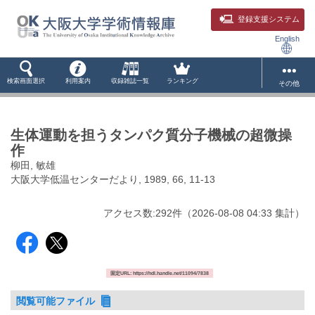
登録支援システム
English
検索画面選択
利用案内
収録雑誌一覧
ランキング
その他
生体運動を担うタンパク質分子機械の超微操
作
柳田, 敏雄
大阪大学低温センターだより, 1989, 66, 11-13
アクセス数:
292
件
（
2026-08-08
04:33 集計
）
固定URL: https://hdl.handle.net/11094/7838
閲覧可能ファイル