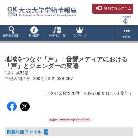
登録支援システム
English
検索画面選択
利用案内
収録雑誌一覧
ランキング
その他
地域をつなぐ「声」 : 音響メディアにおける
「声」とジェンダーの変遷
北出, 真紀恵
年報人間科学, 2002, 23-2, 339-357
アクセス数:
928
件
（
2026-08-08
01:03 集計
）
固定URL: https://doi.org/10.18910/7921
閲覧可能ファイル