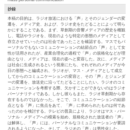
抄録
本稿の目的は、ラジオ放送における「声」とそのジェンダーの変
遷を、メディア史、および、ラジオ史をたどることによって明ら
かにすることである。まず、草創期の音響メディアの歴史を概観
し、電話やラジオを、現在のような特定の形態のメディアとして
存立させていったのは社会であったことを確認する。マスでもパ
ーソナルでもないコミュニケーションの結節点の「声」として女
性が活用されたが、産業合理化の過程で「声」の規格化などが理
由となり、メディアは、現在の姿へと変容した。次に、メディア
は社会に生成されるという視座にたち、それぞれのメディアが今
日の形態へと編成され、ラジオが、マス・.メディアとして成立
してからのコミュニケーションの変容と、その「声」とジェンダ
ーの変遷を、放送史に沿ってたどることにしたい。ラジオのコミ
ュニケーションを考察する際、欠かすことができないのはラジオ
パーソナリティである。しかし彼らもまた、ラジオ草創期から存
在するものではなかった。そこで、コミュユニケーションの結節
点となる「声」に焦点をあて、「声」に求められたものは何であ
ったのかを検討する。テレビの普及により、ラジオはマス・パー
ソナル・メディアへの模索を始め、規格化された放送者の「声」
は解体し、「声」には、パーソナルなコミュニケーションが要請
されるようになった。そして、ラジオの「声」は男性化した。