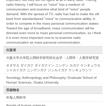
radio historiy, I will focus on "voice" has a medium of
communication and examine what kind of "voice" people
demand. With the spread of TV, radio has had to make the sift
back from standardaized "voice" to communicative ability, in
order to compete in the mass parsonal communication stakes.
Toward the age of broadband, mass communication will be
directed even more to mass personal communication, so I think
it is even more important now to re-examine radio
communication as mass parsonal communication.
出版者
大阪大学大学院人間科学研究科社会学・人間学・人類学研究室
オオサカ ダイガク ダイガクイン ニンゲン カガク ケンキュウカ
シャカイガク ニンゲンガク ジンルイガク ケンキュウシツ
Sociology, Anthropology and Philosophy, Graduate School of
Human Sciences, Osaka University
収録物名
年報人間科学
Annals of human sciences