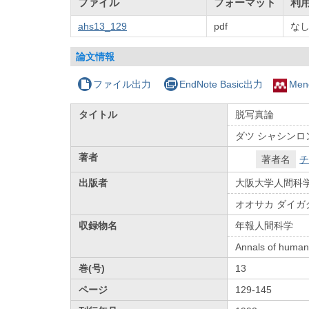
ファイル
フォーマット
利
ahs13_129
pdf
な
論文情報
ファイル出力
EndNote Basic出力
Men
タイトル
脱写真論
ダツ シャシンロ
著者
著者名
チ
出版者
大阪大学人間科
オオサカ ダイガ
収録物名
年報人間科学
Annals of human
巻(号)
13
ページ
129-145