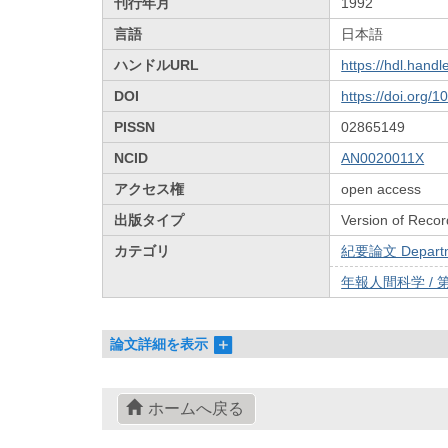
刊行年月
1992
言語
日本語
ハンドルURL
https://hdl.hand
DOI
https://doi.org/
PISSN
02865149
NCID
AN0020011X
アクセス権
open access
出版タイプ
Version of Recor
カテゴリ
紀要論文 Departmen
年報人間科学 / 
論文詳細を表示
ホームへ戻る