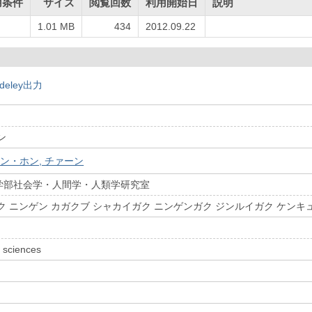
用条件
サイズ
閲覧回数
利用開始日
説明
し
1.01 MB
434
2012.09.22
deley出力
ン
ン・ホン, チァーン
学部社会学・人間学・人類学研究室
ク ニンゲン カガクブ シャカイガク ニンゲンガク ジンルイガク ケンキ
 sciences