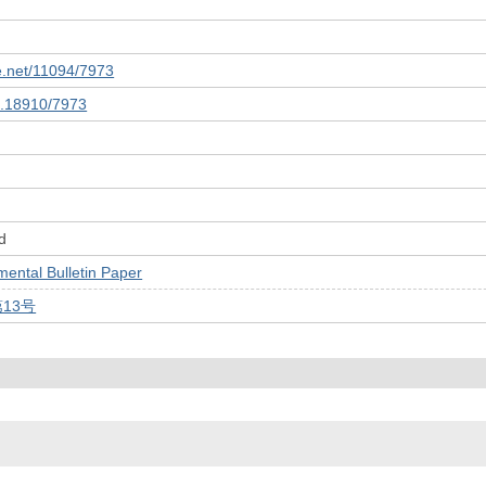
le.net/11094/7973
10.18910/7973
d
tal Bulletin Paper
第13号