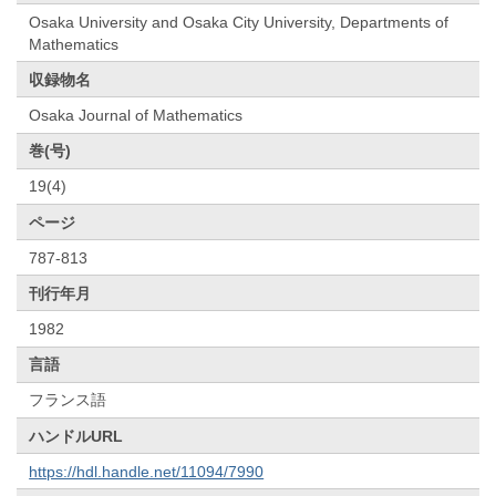
Osaka University and Osaka City University, Departments of
Mathematics
収録物名
Osaka Journal of Mathematics
巻(号)
19(4)
ページ
787-813
刊行年月
1982
言語
フランス語
ハンドルURL
https://hdl.handle.net/11094/7990