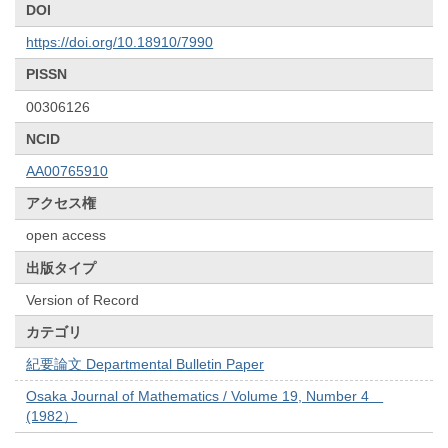
DOI
https://doi.org/10.18910/7990
PISSN
00306126
NCID
AA00765910
アクセス権
open access
出版タイプ
Version of Record
カテゴリ
紀要論文 Departmental Bulletin Paper
Osaka Journal of Mathematics / Volume 19, Number 4
(1982）