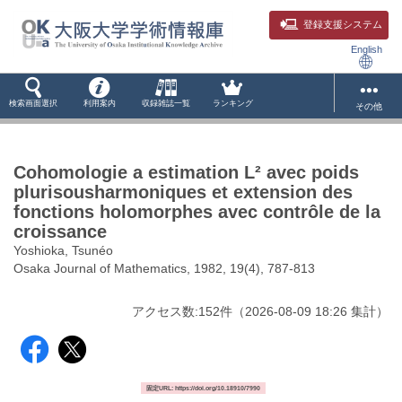
登録支援システム
English
検索画面選択
利用案内
収録雑誌一覧
ランキング
その他
Cohomologie a estimation L² avec poids
plurisousharmoniques et extension des
fonctions holomorphes avec contrôle de la
croissance
Yoshioka, Tsunéo
Osaka Journal of Mathematics, 1982, 19(4), 787-813
アクセス数:
152
件
（
2026-08-09
18:26 集計
）
固定URL: https://doi.org/10.18910/7990