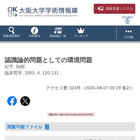
登録支援システム
English
検索画面選択
利用案内
収録雑誌一覧
ランキング
その他
認識論的問題としての環境問題
紀平, 知樹
臨床哲学, 2002, 4, 120-131
アクセス数:
324
件
（
2026-08-07
00:29 集計
）
固定URL: https://hdl.handle.net/11094/7996
閲覧可能ファイル