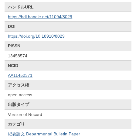
ハンドルURL
https://hdl.handle.net/11094/8029
DOI
https://doi.org/10.18910/8029
PISSN
13458574
NCID
AA11452371
アクセス権
open access
出版タイプ
Version of Record
カテゴリ
紀要論文 Departmental Bulletin Paper