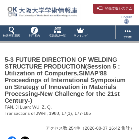
登録支援システム
English
検索画面選択
利用案内
収録雑誌一覧
ランキング
その他
5-3 FUTURE DIRECTION OF WELDING
STRUCTURE PRODUCTION(Session 5 :
Utilization of Computers,SIMAP'88
Proceedings of International Symposium
on Strategy of Innovation in Materials
Processing-New Challenge for the 21st
Century-)
PAN, Ji Luan; WU, Z. Q.
Transactions of JWRI, 1988, 17(1), 177-185
アクセス数:
254
件
（
2026-08-07
16:42 集計
）