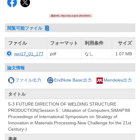
固定URL: https://doi.org/10.18910/8041
閲覧可能ファイル
ファイル
フォーマット
利用条件
サイズ
jwri17_01_177
pdf
なし
1.07 MB
論文情報
ファイル出力
EndNote Basic出力
Mendeley出力
タイトル
5-3 FUTURE DIRECTION OF WELDING STRUCTURE
PRODUCTION(Session 5 : Utilization of Computers,SIMAP'88
Proceedings of International Symposium on Strategy of
Innovation in Materials Processing-New Challenge for the 21st
Century-)
著者